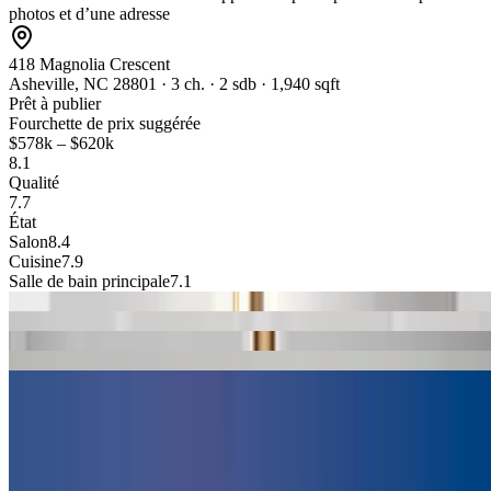
photos et d’une adresse
418 Magnolia Crescent
Asheville, NC 28801 · 3 ch. · 2 sdb · 1,940 sqft
Prêt à publier
Fourchette de prix suggérée
$578k
–
$620k
8.1
Qualité
7.7
État
Salon
8.4
Cuisine
7.9
Salle de bain principale
7.1
1
Salon
2
Cuisine
3
Séjour
4
Principale
5
Extérieur
Ils nous font confiance